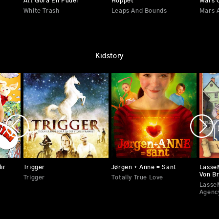
Att Göra En Pudel
Hoppet
Mars 
White Trash
Leaps And Bounds
Mars 
Kidstory
ir
Trigger
Jørgen + Anne = Sant
LasseM
Von B
Trigger
Totally True Love
LasseM
Agency