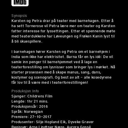
Synopsis
Karsten og Petra drar på teater med barnehagen. Etter å
ha sett Tornerose vil Petra lære mer om teater og Karsten
fatter interesse for lyssettingen. Etter et spennende møte
med teaterdukkene har Løveungen og Frøken Kanin lyst til
å bli skuespillere.
I barnehagen hører Karsten og Petra om et barnehjem i
India som ikke har elektrisitet. Barna får en lys idé: De vil
samle inn penger til barnehjemmet ved å lage en
teaterforestilling om lysnisser som bringer lys i mørket. Nå
starter prosessen med å skape manus, sang, dans,
kostymer og scenografi. Og best av alt - alle kosedyrene
får lov til å være med i teaterforestillingen!
Produksjon Info
Sjanger: Childrens Film
Lengde: 1hr 21 mins.
Produksjonsår: 2016
Språk: Norwegian
Premiere: 27-10-2017
Produsenter: Silje Hopland Eik, Dyveke Graver
Regissør: Arne Lindtner Næss, Aurora Gossé