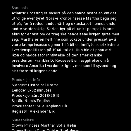
Synopsis
Atlantic Crossing er basert på den sanne historien om det
utrolige eventyret Norske kronprinsesse Märtha bega seg
ut på, for å redde landet vårt og ekteskapet hennes under
andre verdenskrig. Serien byr på et unikt perspektiv som
aldri før er vist om de tragiske hendelsene krigen førte med
seg. Märtha er en heltinne som vokste under presset av å
være kronprinsesse og mor til å bli en innflytelsesrik kvinne
i verdenspolitikken på 1940-tallet. Hun ble et populært
ikon og hadde stor innflytelse på den amerikanske
presidenten Franklin D. Roosevelt sin avgjørelse om å
involvere Amerika i verdenskrigen, noe som til syvende og
sist førte til krigens ende.
Produksjon Info
Sjanger: Historical Drama
Lengde: 8x52 minutes
Produksjonsår: 2018/2019
Språk: Norsk/English
Produsenter: Silje Hopland Eik
Regissør: Alexander Eik
Skuespillere
Crown Princess Märtha: Sofia Helin
Crown Prince Olav: Tobias Santelmann